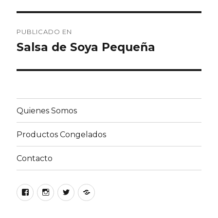
Navegación
PUBLICADO EN
de
Salsa de Soya Pequeña
entradas
Quienes Somos
Productos Congelados
Contacto
Facebook
Instagram
Twitter
Google