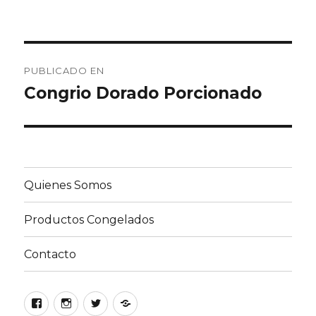
Navegación
PUBLICADO EN
de
Congrio Dorado Porcionado
entradas
Quienes Somos
Productos Congelados
Contacto
Facebook
Instagram
Twitter
Google