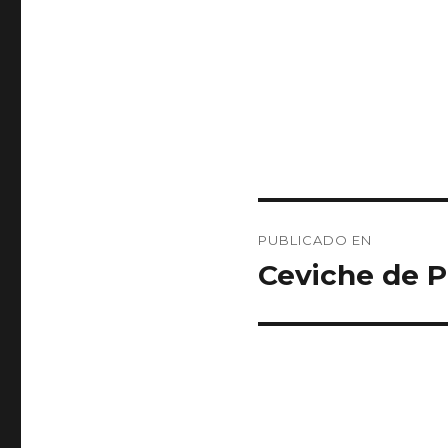
Navegación
PUBLICADO EN
de
Ceviche de P
entradas