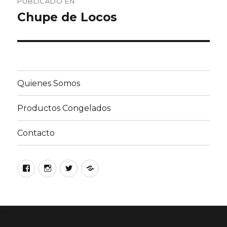
PUBLICADO EN
de
Chupe de Locos
entradas
Quienes Somos
Productos Congelados
Contacto
Facebook
Instagram
Twitter
Google
/**/