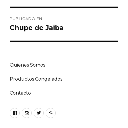
Navegación
PUBLICADO EN
de
Chupe de Jaiba
entradas
Quienes Somos
Productos Congelados
Contacto
Facebook
Instagram
Twitter
Google