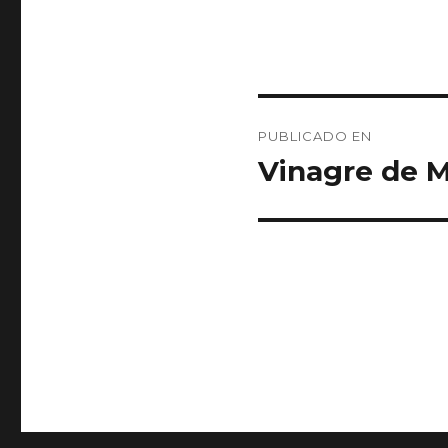
Navegación
PUBLICADO EN
de
Vinagre de 
entradas