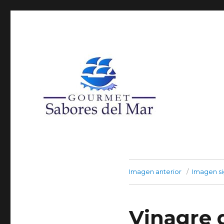
Super Agro Santa María, Local 32, Arica
Productos Congelados
Imagen anterior
Imagen si
Vinagre 