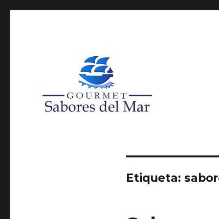
Super Agro Santa María, Local 32, Arica
Productos Congelados
Etiqueta:
sabor