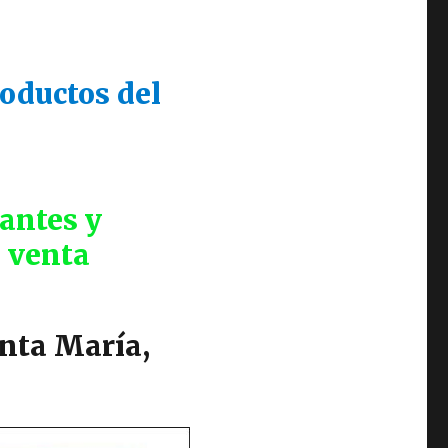
oductos del
rantes y
e venta
anta María,