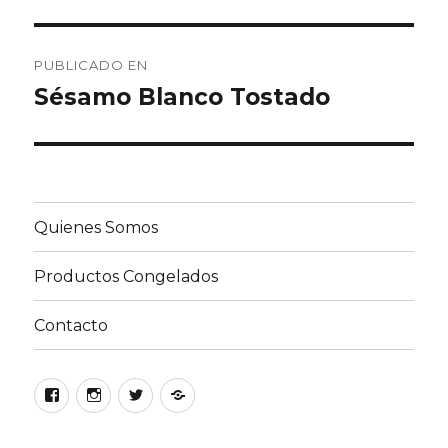
Navegación
PUBLICADO EN
de
Sésamo Blanco Tostado
entradas
Quienes Somos
Productos Congelados
Contacto
Facebook
Instagram
Twitter
Google