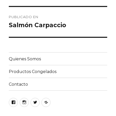
Navegación
PUBLICADO EN
de
Salmón Carpaccio
entradas
Quienes Somos
Productos Congelados
Contacto
Facebook
Instagram
Twitter
Google