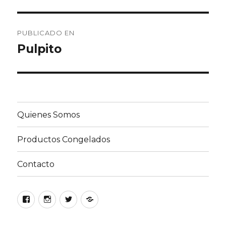
Navegación
PUBLICADO EN
de
Pulpito
entradas
Quienes Somos
Productos Congelados
Contacto
Facebook
Instagram
Twitter
Google