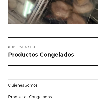
Navegación
PUBLICADO EN
de
Productos Congelados
entradas
Quienes Somos
Productos Congelados