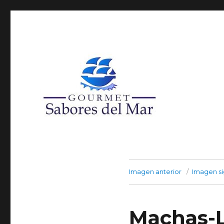
Super Agro Santa María, Local 32, Arica
Productos Congelados
Imagen anterior
Imagen si
Machas-