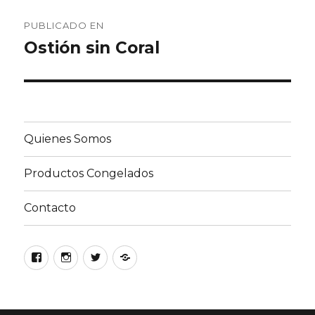
Navegación
PUBLICADO EN
de
Ostión sin Coral
entradas
Quienes Somos
Productos Congelados
Contacto
Facebook
Instagram
Twitter
Google