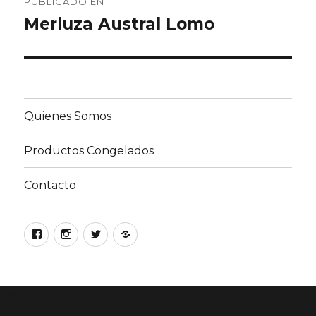
PUBLICADO EN
de
Merluza Austral Lomo
entradas
Quienes Somos
Productos Congelados
Contacto
Facebook
Instagram
Twitter
Google
/**/