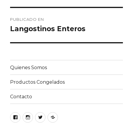
Navegación
PUBLICADO EN
de
Langostinos Enteros
entradas
Quienes Somos
Productos Congelados
Contacto
Facebook
Instagram
Twitter
Google