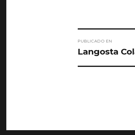
Navegación
PUBLICADO EN
de
Langosta Col
entradas