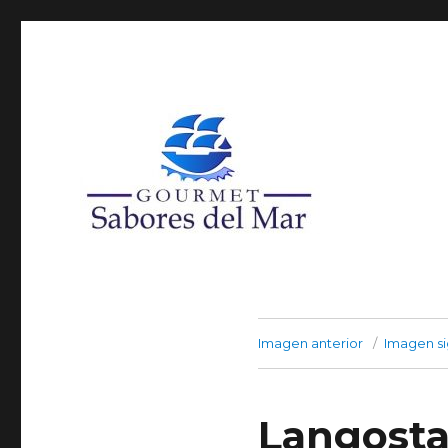
Super Agro Santa María, Local 32, Arica
Productos Congelados
Imagen anterior
Imagen si
Langosta