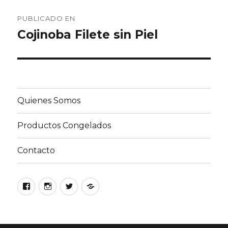
Navegación
PUBLICADO EN
de
Cojinoba Filete sin Piel
entradas
Quienes Somos
Productos Congelados
Contacto
Facebook
Instagram
Twitter
Google