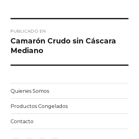
Navegación
PUBLICADO EN
de
Camarón Crudo sin Cáscara
Mediano
entradas
Quienes Somos
Productos Congelados
Contacto