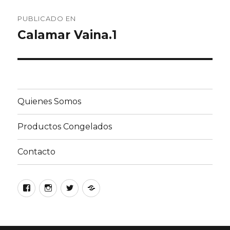
Navegación
PUBLICADO EN
de
Calamar Vaina.1
entradas
Quienes Somos
Productos Congelados
Contacto
Facebook
Instagram
Twitter
Google