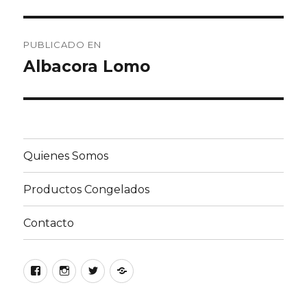
Navegación
PUBLICADO EN
de
Albacora Lomo
entradas
Quienes Somos
Productos Congelados
Contacto
Facebook
Instagram
Twitter
Google